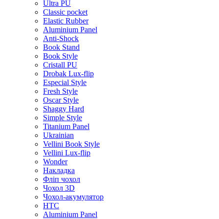
Ultra PU
Classic pocket
Elastic Rubber
Aluminium Panel
Anti-Shock
Book Stand
Book Style
Cristall PU
Drobak Lux-flip
Especial Style
Fresh Style
Oscar Style
Shaggy Hard
Simple Style
Titanium Panel
Ukrainian
Vellini Book Style
Vellini Lux-flip
Wonder
Накладка
Фліп чохол
Чохол 3D
Чохол-акумулятор
HTC
Aluminium Panel