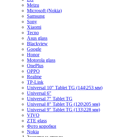
Meizu
Microsoft (Nokia)
Samsung
Sony
Xiaomi
Tecno
Asus glass
Blackview
Google
Honor
Motorola glass
OnePlus
OPPO
Realme
TP-Link
Universal 10" Tablet TG (144\253 мм)
Universal 6"
Universal 7" Tablet TG
Universal 8" Tablet TG (120\205 мм)
Universal 9" Tablet TG (133\228 мм)
VIVO
ZTE glass
Фото коробки
Nokia