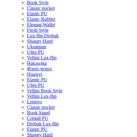
Book Style
Classic pocket
Elastic PU
Elastic Rubber
Elegant Wallet
Fresh Style
Lux-flip Drobak
Shaggy Hard
Ukrainian
Ultra PU
Vellini Lux-flip
Накладка
Флип-чехол
Huawei
Elastic PU
Ultra PU
Vellini Book Style
Vellini Lux-flip
Lenovo
Classic pocket
Book Stand
Cristall PU
Drobak Lux-flip
Elastic PU
Shaggy Hard