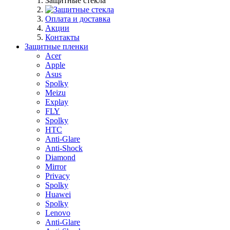
Защитные стекла
Оплата и доставка
Акции
Контакты
Защитные пленки
Acer
Apple
Asus
Spolky
Meizu
Explay
FLY
Spolky
HTC
Anti-Glare
Anti-Shock
Diamond
Mirror
Privacy
Spolky
Huawei
Spolky
Lenovo
Anti-Glare