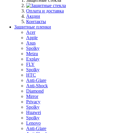
Защитные стекла
Оплата и доставка
Акции
Контакты
Защитные пленки
Acer
Apple
Asus
Spolky
Meizu
Explay
FLY
Spolky
HTC
Anti-Glare
Anti-Shock
Diamond
Mirror
Privacy
Spolky
Huawei
Spolky
Lenovo
Anti-Glare