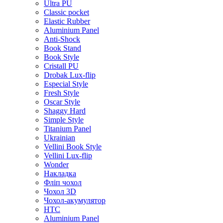
Ultra PU
Classic pocket
Elastic Rubber
Aluminium Panel
Anti-Shock
Book Stand
Book Style
Cristall PU
Drobak Lux-flip
Especial Style
Fresh Style
Oscar Style
Shaggy Hard
Simple Style
Titanium Panel
Ukrainian
Vellini Book Style
Vellini Lux-flip
Wonder
Накладка
Фліп чохол
Чохол 3D
Чохол-акумулятор
HTC
Aluminium Panel