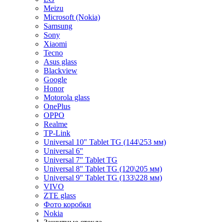
Meizu
Microsoft (Nokia)
Samsung
Sony
Xiaomi
Tecno
Asus glass
Blackview
Google
Honor
Motorola glass
OnePlus
OPPO
Realme
TP-Link
Universal 10" Tablet TG (144\253 мм)
Universal 6"
Universal 7" Tablet TG
Universal 8" Tablet TG (120\205 мм)
Universal 9" Tablet TG (133\228 мм)
VIVO
ZTE glass
Фото коробки
Nokia