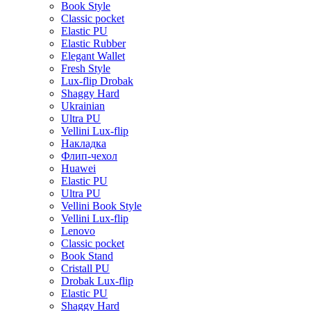
Book Style
Classic pocket
Elastic PU
Elastic Rubber
Elegant Wallet
Fresh Style
Lux-flip Drobak
Shaggy Hard
Ukrainian
Ultra PU
Vellini Lux-flip
Накладка
Флип-чехол
Huawei
Elastic PU
Ultra PU
Vellini Book Style
Vellini Lux-flip
Lenovo
Classic pocket
Book Stand
Cristall PU
Drobak Lux-flip
Elastic PU
Shaggy Hard