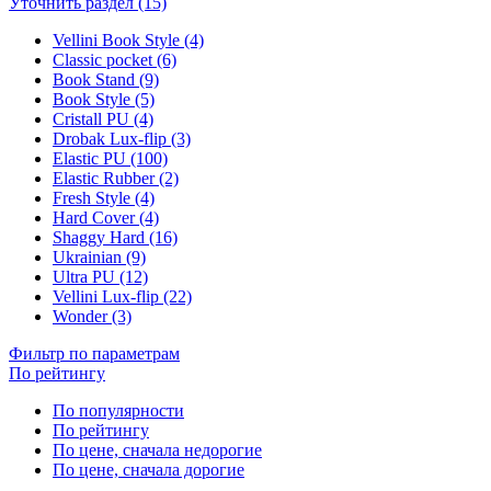
Уточнить раздел (15)
Vellini Book Style (4)
Classic pocket (6)
Book Stand (9)
Book Style (5)
Cristall PU (4)
Drobak Lux-flip (3)
Elastic PU (100)
Elastic Rubber (2)
Fresh Style (4)
Hard Cover (4)
Shaggy Hard (16)
Ukrainian (9)
Ultra PU (12)
Vellini Lux-flip (22)
Wonder (3)
Фильтр по параметрам
По рейтингу
По популярности
По рейтингу
По цене, сначала недорогие
По цене, сначала дорогие