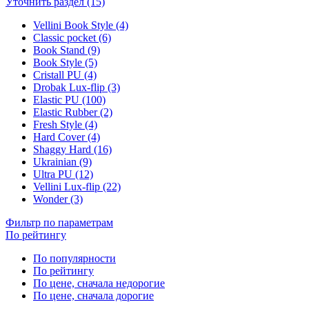
Уточнить раздел (15)
Vellini Book Style (4)
Classic pocket (6)
Book Stand (9)
Book Style (5)
Cristall PU (4)
Drobak Lux-flip (3)
Elastic PU (100)
Elastic Rubber (2)
Fresh Style (4)
Hard Cover (4)
Shaggy Hard (16)
Ukrainian (9)
Ultra PU (12)
Vellini Lux-flip (22)
Wonder (3)
Фильтр по параметрам
По рейтингу
По популярности
По рейтингу
По цене, сначала недорогие
По цене, сначала дорогие