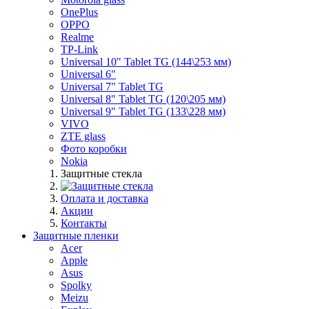
OnePlus
OPPO
Realme
TP-Link
Universal 10" Tablet TG (144\253 мм)
Universal 6"
Universal 7" Tablet TG
Universal 8" Tablet TG (120\205 мм)
Universal 9" Tablet TG (133\228 мм)
VIVO
ZTE glass
Фото коробки
Nokia
Защитные стекла
Оплата и доставка
Акции
Контакты
Защитные пленки
Acer
Apple
Asus
Spolky
Meizu