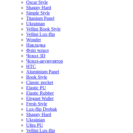
Oscar Style
Shaggy Hard
Simple Style
Titanium Panel
Ukrainian
Vellini Book Style
Vellini Lux-flip
Wonder
Накладка
Фліп чохол
Чохол 3D
Чохол-акумулятор
HTC
Aluminium Panel
Book Style
Classic pocket
Elastic PU
Elastic Rubber
Elegant Wallet
Fresh Style
Lux-flip Drobak
Shaggy Hard
Ukrainian
Ultra PU
Vellini Lux-flip