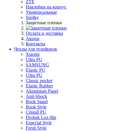
ZTE
Наклейки на корпус
Универсальные
Spolky
Защитные пленки
Оплата и доставка
Акции
Контакты
Чехлы для телефонов
Xiaomi
Ultra PU
SAMSUNG
Elastic PU
Ultra PU
Classic pocket
Elastic Rubber
Aluminium Panel
Anti-Shock
Book Stand
Book Style
Cristall PU
Drobak Lux-flip
Especial Style
Fresh Style