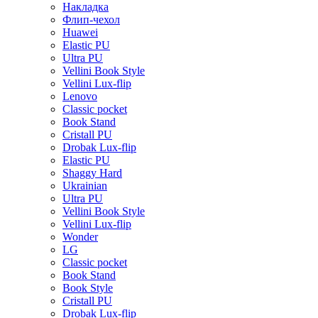
Накладка
Флип-чехол
Huawei
Elastic PU
Ultra PU
Vellini Book Style
Vellini Lux-flip
Lenovo
Classic pocket
Book Stand
Cristall PU
Drobak Lux-flip
Elastic PU
Shaggy Hard
Ukrainian
Ultra PU
Vellini Book Style
Vellini Lux-flip
Wonder
LG
Classic pocket
Book Stand
Book Style
Cristall PU
Drobak Lux-flip