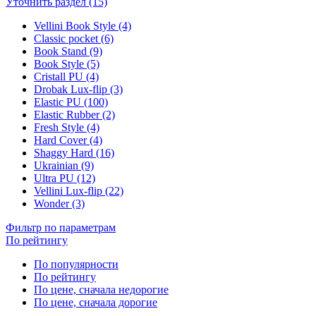
Уточнить раздел (15)
Vellini Book Style (4)
Classic pocket (6)
Book Stand (9)
Book Style (5)
Cristall PU (4)
Drobak Lux-flip (3)
Elastic PU (100)
Elastic Rubber (2)
Fresh Style (4)
Hard Cover (4)
Shaggy Hard (16)
Ukrainian (9)
Ultra PU (12)
Vellini Lux-flip (22)
Wonder (3)
Фильтр по параметрам
По рейтингу
По популярности
По рейтингу
По цене, сначала недорогие
По цене, сначала дорогие