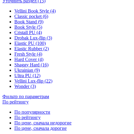
Уточнить раздел (15)
Vellini Book Style (4)
Classic pocket (6)
Book Stand (9)
Book Style (5)
Cristall PU (4)
Drobak Lux-flip (3)
Elastic PU (100)
Elastic Rubber (2)
Fresh Style (4)
Hard Cover (4)
Shaggy Hard (16)
Ukrainian (9)
Ultra PU (12)
Vellini Lux-flip (22)
Wonder (3)
Фильтр по параметрам
По рейтингу
По популярности
По рейтингу
По цене, сначала недорогие
По цене, сначала дорогие