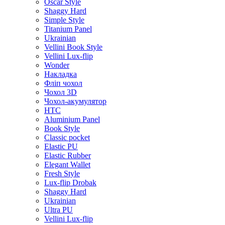
Oscar Style
Shaggy Hard
Simple Style
Titanium Panel
Ukrainian
Vellini Book Style
Vellini Lux-flip
Wonder
Накладка
Фліп чохол
Чохол 3D
Чохол-акумулятор
HTC
Aluminium Panel
Book Style
Classic pocket
Elastic PU
Elastic Rubber
Elegant Wallet
Fresh Style
Lux-flip Drobak
Shaggy Hard
Ukrainian
Ultra PU
Vellini Lux-flip