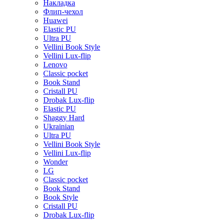
Накладка
Флип-чехол
Huawei
Elastic PU
Ultra PU
Vellini Book Style
Vellini Lux-flip
Lenovo
Classic pocket
Book Stand
Cristall PU
Drobak Lux-flip
Elastic PU
Shaggy Hard
Ukrainian
Ultra PU
Vellini Book Style
Vellini Lux-flip
Wonder
LG
Classic pocket
Book Stand
Book Style
Cristall PU
Drobak Lux-flip