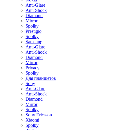
Anti-Glare
Anti-Shock
Diamond
Mirror
Spolky
Prestigio
Spolky
Samsung
Anti-Glare
Anti-Shock
Diamond
Mirror
Privacy
Spolky
Для планшетов
Sony
Anti-Glare
Anti-Shock
Diamond
Mirror
Spolky
Sony Ericsson
Xiaomi
Spolky