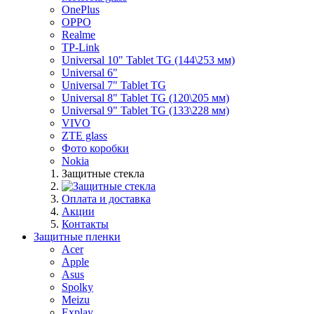
OnePlus
OPPO
Realme
TP-Link
Universal 10" Tablet TG (144\253 мм)
Universal 6"
Universal 7" Tablet TG
Universal 8" Tablet TG (120\205 мм)
Universal 9" Tablet TG (133\228 мм)
VIVO
ZTE glass
Фото коробки
Nokia
Защитные стекла
Оплата и доставка
Акции
Контакты
Защитные пленки
Acer
Apple
Asus
Spolky
Meizu
Explay