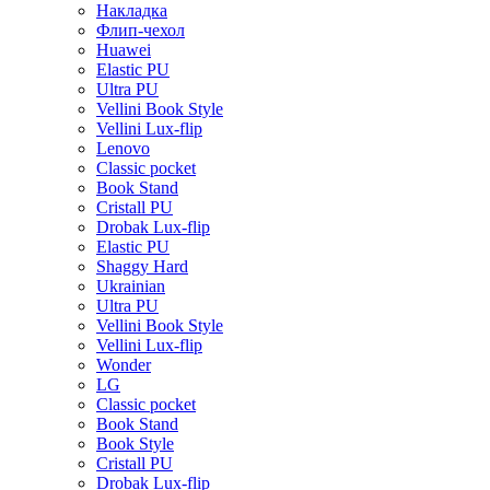
Накладка
Флип-чехол
Huawei
Elastic PU
Ultra PU
Vellini Book Style
Vellini Lux-flip
Lenovo
Classic pocket
Book Stand
Cristall PU
Drobak Lux-flip
Elastic PU
Shaggy Hard
Ukrainian
Ultra PU
Vellini Book Style
Vellini Lux-flip
Wonder
LG
Classic pocket
Book Stand
Book Style
Cristall PU
Drobak Lux-flip