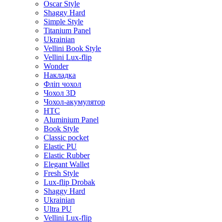
Oscar Style
Shaggy Hard
Simple Style
Titanium Panel
Ukrainian
Vellini Book Style
Vellini Lux-flip
Wonder
Накладка
Фліп чохол
Чохол 3D
Чохол-акумулятор
HTC
Aluminium Panel
Book Style
Classic pocket
Elastic PU
Elastic Rubber
Elegant Wallet
Fresh Style
Lux-flip Drobak
Shaggy Hard
Ukrainian
Ultra PU
Vellini Lux-flip