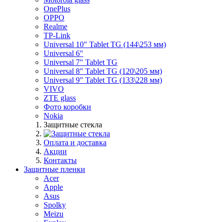
OnePlus
OPPO
Realme
TP-Link
Universal 10" Tablet TG (144\253 мм)
Universal 6"
Universal 7" Tablet TG
Universal 8" Tablet TG (120\205 мм)
Universal 9" Tablet TG (133\228 мм)
VIVO
ZTE glass
Фото коробки
Nokia
Защитные стекла
Оплата и доставка
Акции
Контакты
Защитные пленки
Acer
Apple
Asus
Spolky
Meizu