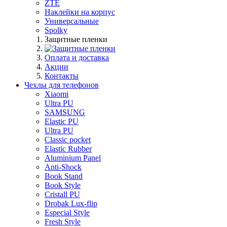
ZTE
Наклейки на корпус
Универсальные
Spolky
Защитные пленки
Оплата и доставка
Акции
Контакты
Чехлы для телефонов
Xiaomi
Ultra PU
SAMSUNG
Elastic PU
Ultra PU
Classic pocket
Elastic Rubber
Aluminium Panel
Anti-Shock
Book Stand
Book Style
Cristall PU
Drobak Lux-flip
Especial Style
Fresh Style