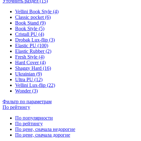
Уточнить раздел (15)
Vellini Book Style (4)
Classic pocket (6)
Book Stand (9)
Book Style (5)
Cristall PU (4)
Drobak Lux-flip (3)
Elastic PU (100)
Elastic Rubber (2)
Fresh Style (4)
Hard Cover (4)
Shaggy Hard (16)
Ukrainian (9)
Ultra PU (12)
Vellini Lux-flip (22)
Wonder (3)
Фильтр по параметрам
По рейтингу
По популярности
По рейтингу
По цене, сначала недорогие
По цене, сначала дорогие