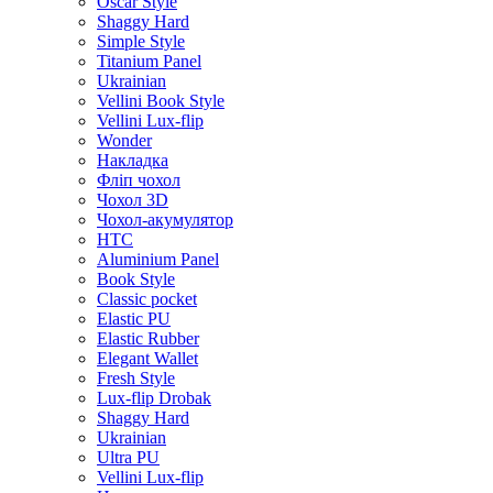
Oscar Style
Shaggy Hard
Simple Style
Titanium Panel
Ukrainian
Vellini Book Style
Vellini Lux-flip
Wonder
Накладка
Фліп чохол
Чохол 3D
Чохол-акумулятор
HTC
Aluminium Panel
Book Style
Classic pocket
Elastic PU
Elastic Rubber
Elegant Wallet
Fresh Style
Lux-flip Drobak
Shaggy Hard
Ukrainian
Ultra PU
Vellini Lux-flip