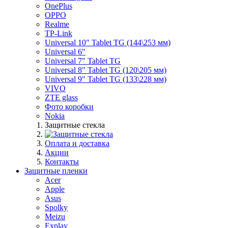
OnePlus
OPPO
Realme
TP-Link
Universal 10" Tablet TG (144\253 мм)
Universal 6"
Universal 7" Tablet TG
Universal 8" Tablet TG (120\205 мм)
Universal 9" Tablet TG (133\228 мм)
VIVO
ZTE glass
Фото коробки
Nokia
Защитные стекла
Оплата и доставка
Акции
Контакты
Защитные пленки
Acer
Apple
Asus
Spolky
Meizu
Explay