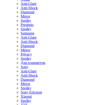
Anti-Glare
Anti-Shock
Diamond
Mirror
Spolky
Prestigio
Spolky
Samsung
Anti-Glare
Anti-Shock
Diamond
Mirror
Privacy
Spolky
Для планшетов
Sony
Anti-Glare
Anti-Shock
Diamond
Mirror
Spolky
Sony Ericsson
Xiaomi
Spolky
ZTE