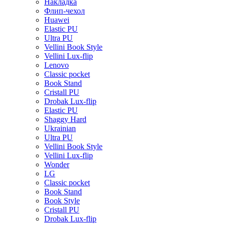
Накладка
Флип-чехол
Huawei
Elastic PU
Ultra PU
Vellini Book Style
Vellini Lux-flip
Lenovo
Classic pocket
Book Stand
Cristall PU
Drobak Lux-flip
Elastic PU
Shaggy Hard
Ukrainian
Ultra PU
Vellini Book Style
Vellini Lux-flip
Wonder
LG
Classic pocket
Book Stand
Book Style
Cristall PU
Drobak Lux-flip