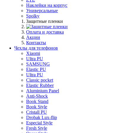
Наклейки на корпус
Универсальные
Spolky
Защитные пленки
Оплата и доставка
Акции
Контакты
Чехлы для телефонов
Xiaomi
Ultra PU
SAMSUNG
Elastic PU
Ultra PU
Classic pocket
Elastic Rubber
Aluminium Panel
Anti-Shock
Book Stand
Book Style
Cristall PU
Drobak Lux-flip
Especial Style
Fresh Style