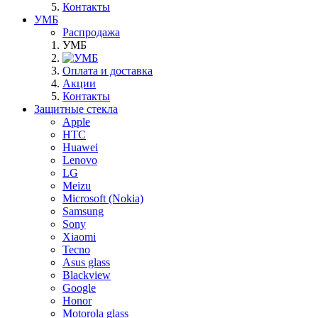
Контакты
УМБ
Распродажа
УМБ
Оплата и доставка
Акции
Контакты
Защитные стекла
Apple
HTC
Huawei
Lenovo
LG
Meizu
Microsoft (Nokia)
Samsung
Sony
Xiaomi
Tecno
Asus glass
Blackview
Google
Honor
Motorola glass