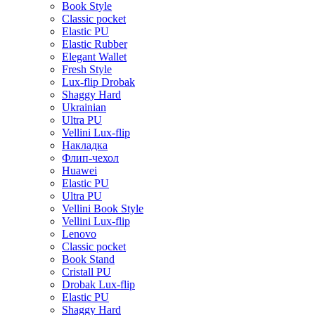
Book Style
Classic pocket
Elastic PU
Elastic Rubber
Elegant Wallet
Fresh Style
Lux-flip Drobak
Shaggy Hard
Ukrainian
Ultra PU
Vellini Lux-flip
Накладка
Флип-чехол
Huawei
Elastic PU
Ultra PU
Vellini Book Style
Vellini Lux-flip
Lenovo
Classic pocket
Book Stand
Cristall PU
Drobak Lux-flip
Elastic PU
Shaggy Hard