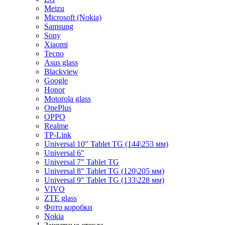
Meizu
Microsoft (Nokia)
Samsung
Sony
Xiaomi
Tecno
Asus glass
Blackview
Google
Honor
Motorola glass
OnePlus
OPPO
Realme
TP-Link
Universal 10" Tablet TG (144\253 мм)
Universal 6"
Universal 7" Tablet TG
Universal 8" Tablet TG (120\205 мм)
Universal 9" Tablet TG (133\228 мм)
VIVO
ZTE glass
Фото коробки
Nokia