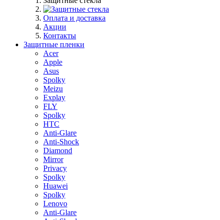
Защитные стекла
Оплата и доставка
Акции
Контакты
Защитные пленки
Acer
Apple
Asus
Spolky
Meizu
Explay
FLY
Spolky
HTC
Anti-Glare
Anti-Shock
Diamond
Mirror
Privacy
Spolky
Huawei
Spolky
Lenovo
Anti-Glare