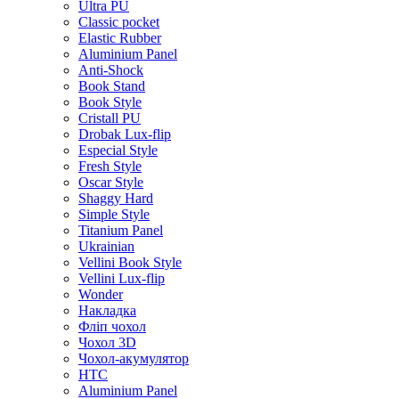
Ultra PU
Classic pocket
Elastic Rubber
Aluminium Panel
Anti-Shock
Book Stand
Book Style
Cristall PU
Drobak Lux-flip
Especial Style
Fresh Style
Oscar Style
Shaggy Hard
Simple Style
Titanium Panel
Ukrainian
Vellini Book Style
Vellini Lux-flip
Wonder
Накладка
Фліп чохол
Чохол 3D
Чохол-акумулятор
HTC
Aluminium Panel