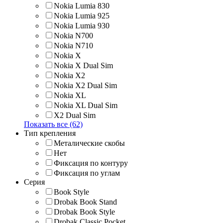
Nokia Lumia 830
Nokia Lumia 925
Nokia Lumia 930
Nokia N700
Nokia N710
Nokia X
Nokia X Dual Sim
Nokia X2
Nokia X2 Dual Sim
Nokia XL
Nokia XL Dual Sim
X2 Dual Sim
Показать все (62)
Тип крепления
Металические скобы
Нет
Фиксация по контуру
Фиксация по углам
Серия
Book Style
Drobak Book Stand
Drobak Book Style
Drobak Classic Pocket