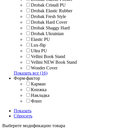
Drobak Cristall PU
Drobak Elastic Rubber
Drobak Fresh Style
Drobak Hard Cover
Drobak Shaggy Hard
Drobak Ukrainian
Elastic PU
Lux-flip
Ultra PU
Vellini Book Stand
Vellini NEW Book Stand
Wonder Cover
Показать все (16)
Форм-фактор
Карман
Книжка
Накладка
Флип
Показать
Сбросить
Выберите модификацию товара