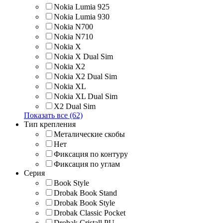
Nokia Lumia 925
Nokia Lumia 930
Nokia N700
Nokia N710
Nokia X
Nokia X Dual Sim
Nokia X2
Nokia X2 Dual Sim
Nokia XL
Nokia XL Dual Sim
X2 Dual Sim
Показать все (62)
Тип крепления
Металические скобы
Нет
Фиксация по контуру
Фиксация по углам
Серия
Book Style
Drobak Book Stand
Drobak Book Style
Drobak Classic Pocket
Drobak Cristall PU