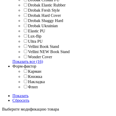
Drobak Elastic Rubber
Drobak Fresh Style
Drobak Hard Cover
Drobak Shaggy Hard
Drobak Ukrainian
Elastic PU
Lux-flip
Ultra PU
Vellini Book Stand
Vellini NEW Book Stand
Wonder Cover
Показать все (16)
Форм-фактор
Карман
Книжка
Накладка
Флип
Показать
Сбросить
Выберите модификацию товара