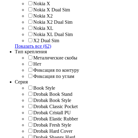
Nokia X
Nokia X Dual Sim
Nokia X2
Nokia X2 Dual Sim
Nokia XL
Nokia XL Dual Sim
X2 Dual Sim
Показать все (62)
Тип крепления
Металические скобы
Нет
Фиксация по контуру
Фиксация по углам
Серия
Book Style
Drobak Book Stand
Drobak Book Style
Drobak Classic Pocket
Drobak Cristall PU
Drobak Elastic Rubber
Drobak Fresh Style
Drobak Hard Cover
Drobak Shaggy Hard