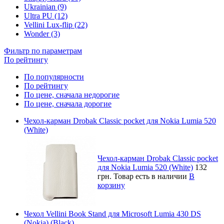
Ukrainian (9)
Ultra PU (12)
Vellini Lux-flip (22)
Wonder (3)
Фильтр по параметрам
По рейтингу
По популярности
По рейтингу
По цене, сначала недорогие
По цене, сначала дорогие
Чехол-карман Drobak Classic pocket для Nokia Lumia 520
(White)
Чехол-карман Drobak Classic pocket
для Nokia Lumia 520 (White)
132
грн.
Товар есть в наличии
В
корзину
Чехол Vellini Book Stand для Microsoft Lumia 430 DS
(Nokia) (Black)