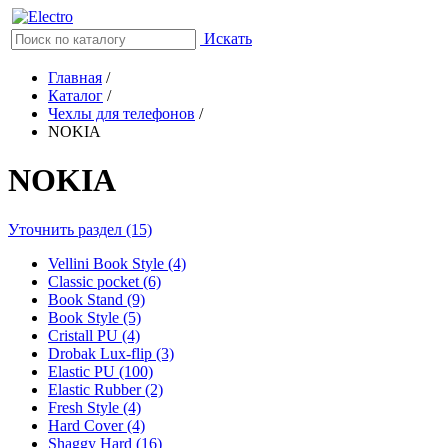
Искать
Главная
/
Каталог
/
Чехлы для телефонов
/
NOKIA
NOKIA
Уточнить раздел (15)
Vellini Book Style (4)
Classic pocket (6)
Book Stand (9)
Book Style (5)
Cristall PU (4)
Drobak Lux-flip (3)
Elastic PU (100)
Elastic Rubber (2)
Fresh Style (4)
Hard Cover (4)
Shaggy Hard (16)