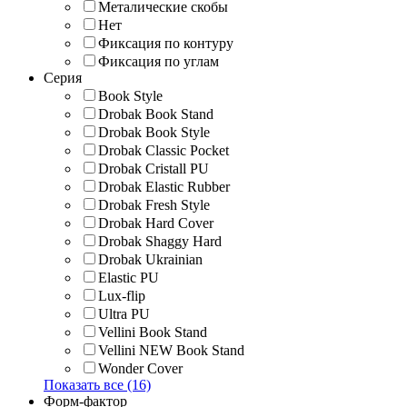
Металические скобы
Нет
Фиксация по контуру
Фиксация по углам
Серия
Book Style
Drobak Book Stand
Drobak Book Style
Drobak Classic Pocket
Drobak Cristall PU
Drobak Elastic Rubber
Drobak Fresh Style
Drobak Hard Cover
Drobak Shaggy Hard
Drobak Ukrainian
Elastic PU
Lux-flip
Ultra PU
Vellini Book Stand
Vellini NEW Book Stand
Wonder Cover
Показать все (16)
Форм-фактор