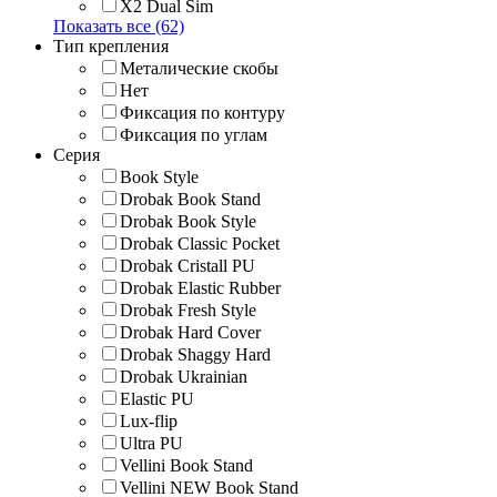
X2 Dual Sim
Показать все (62)
Тип крепления
Металические скобы
Нет
Фиксация по контуру
Фиксация по углам
Серия
Book Style
Drobak Book Stand
Drobak Book Style
Drobak Classic Pocket
Drobak Cristall PU
Drobak Elastic Rubber
Drobak Fresh Style
Drobak Hard Cover
Drobak Shaggy Hard
Drobak Ukrainian
Elastic PU
Lux-flip
Ultra PU
Vellini Book Stand
Vellini NEW Book Stand