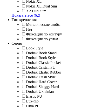
Nokia XL
Nokia XL Dual Sim
X2 Dual Sim
Показать все (62)
Тип крепления
Металические скобы
Нет
Фиксация по контуру
Фиксация по углам
Серия
Book Style
Drobak Book Stand
Drobak Book Style
Drobak Classic Pocket
Drobak Cristall PU
Drobak Elastic Rubber
Drobak Fresh Style
Drobak Hard Cover
Drobak Shaggy Hard
Drobak Ukrainian
Elastic PU
Lux-flip
Ultra PU