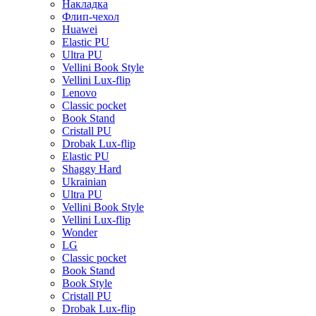
Накладка
Флип-чехол
Huawei
Elastic PU
Ultra PU
Vellini Book Style
Vellini Lux-flip
Lenovo
Classic pocket
Book Stand
Cristall PU
Drobak Lux-flip
Elastic PU
Shaggy Hard
Ukrainian
Ultra PU
Vellini Book Style
Vellini Lux-flip
Wonder
LG
Classic pocket
Book Stand
Book Style
Cristall PU
Drobak Lux-flip