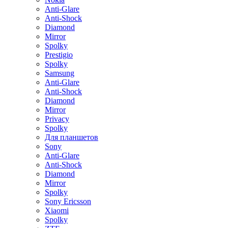
Anti-Glare
Anti-Shock
Diamond
Mirror
Spolky
Prestigio
Spolky
Samsung
Anti-Glare
Anti-Shock
Diamond
Mirror
Privacy
Spolky
Для планшетов
Sony
Anti-Glare
Anti-Shock
Diamond
Mirror
Spolky
Sony Ericsson
Xiaomi
Spolky