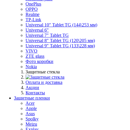
OnePlus
OPPO
Realme
TP-Link
Universal 10" Tablet TG (144\253 мм)
Universal 6"
Universal 7" Tablet TG
Universal 8" Tablet TG (120\205 мм)
Universal 9" Tablet TG (133\228 мм)
VIVO
ZTE glass
Фото коробки
Nokia
Защитные стекла
Оплата и доставка
Акции
Контакты
Защитные пленки
Acer
Apple
Asus
Spolky
Meizu
Explay