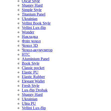
Oscar Style
Shaggy Hard
Simple Style
Titanium Panel
Ukrainian
Vellini Book Style
Vellini Lux-flip
Wonder
Накладка
Фліп чохол
Чохол 3D
Чохол-акумулятор
HTC
Aluminium Panel
Book Style
Classic pocket
Elastic PU
Elastic Rubber
Elegant Wallet
Fresh Style
Lux-flip Drobak
Shaggy Hard
Ukrainian
Ultra PU
Vellini Lux-flip