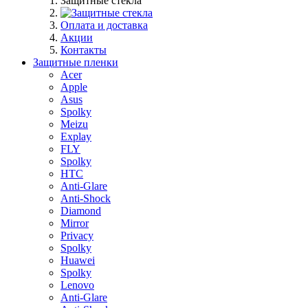
Защитные стекла
Оплата и доставка
Акции
Контакты
Защитные пленки
Acer
Apple
Asus
Spolky
Meizu
Explay
FLY
Spolky
HTC
Anti-Glare
Anti-Shock
Diamond
Mirror
Privacy
Spolky
Huawei
Spolky
Lenovo
Anti-Glare