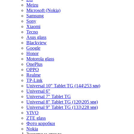
Meizu
Microsoft (Nokia)
Samsung
Sony
Xiaomi
Tecno
Asus glass
Blackview
Google
Honor
Motorola glass
OnePlus
OPPO
Realme
TP-Link
Universal 10" Tablet TG (144\253 мм)
Universal 6"
Universal 7" Tablet TG
Universal 8" Tablet TG (120\205 мм)
Universal 9" Tablet TG (133\228 мм)
VIVO
ZTE glass
Фото коробки
Nokia