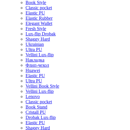
Book Style
Classic pocket
Elastic PU
Elastic Rubber
Elegant Wallet
Fresh Style
Lux-flip Drobak
Shaggy Hard
Ukrainian
Ultra PU
Vellini Lux-flip
Накладка
Флип-чехол
Huawei
Elastic PU
Ultra PU
Vellini Book Style
Vellini Lux-flip
Lenovo
Classic pocket
Book Stand
Cristall PU
Drobak Lux-flip
Elastic PU
Shaggy Hard