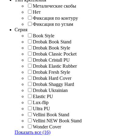
Металические скобы
Нет
Фиксация по контуру
Фиксация по углам
Серия
Book Style
Drobak Book Stand
Drobak Book Style
Drobak Classic Pocket
Drobak Cristall PU
Drobak Elastic Rubber
Drobak Fresh Style
Drobak Hard Cover
Drobak Shaggy Hard
Drobak Ukrainian
Elastic PU
Lux-flip
Ultra PU
Vellini Book Stand
Vellini NEW Book Stand
Wonder Cover
Показать все (16)