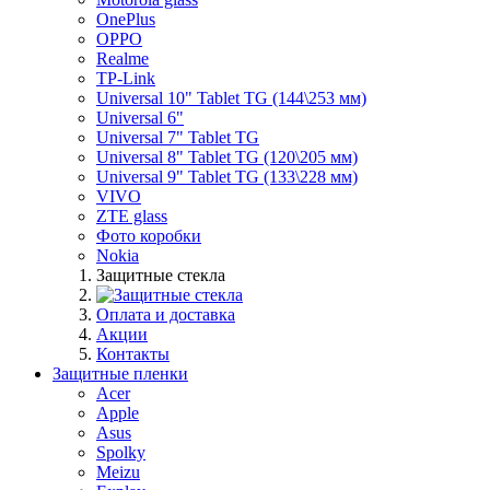
OnePlus
OPPO
Realme
TP-Link
Universal 10" Tablet TG (144\253 мм)
Universal 6"
Universal 7" Tablet TG
Universal 8" Tablet TG (120\205 мм)
Universal 9" Tablet TG (133\228 мм)
VIVO
ZTE glass
Фото коробки
Nokia
Защитные стекла
Оплата и доставка
Акции
Контакты
Защитные пленки
Acer
Apple
Asus
Spolky
Meizu