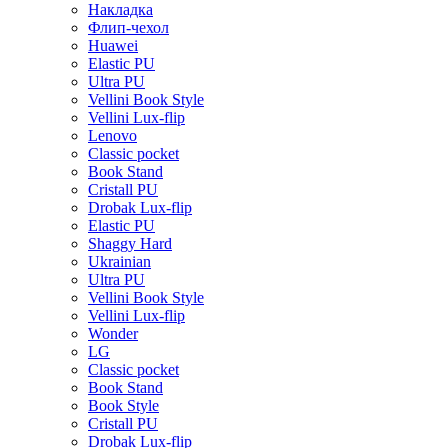
Накладка
Флип-чехол
Huawei
Elastic PU
Ultra PU
Vellini Book Style
Vellini Lux-flip
Lenovo
Classic pocket
Book Stand
Cristall PU
Drobak Lux-flip
Elastic PU
Shaggy Hard
Ukrainian
Ultra PU
Vellini Book Style
Vellini Lux-flip
Wonder
LG
Classic pocket
Book Stand
Book Style
Cristall PU
Drobak Lux-flip