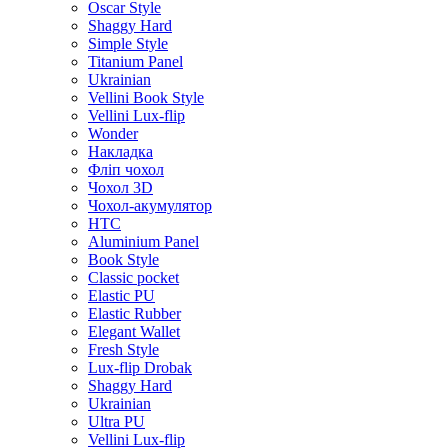
Oscar Style
Shaggy Hard
Simple Style
Titanium Panel
Ukrainian
Vellini Book Style
Vellini Lux-flip
Wonder
Накладка
Фліп чохол
Чохол 3D
Чохол-акумулятор
HTC
Aluminium Panel
Book Style
Classic pocket
Elastic PU
Elastic Rubber
Elegant Wallet
Fresh Style
Lux-flip Drobak
Shaggy Hard
Ukrainian
Ultra PU
Vellini Lux-flip