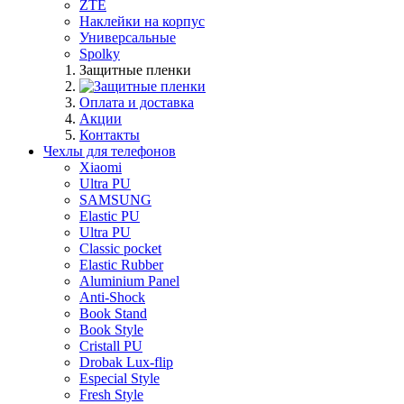
ZTE
Наклейки на корпус
Универсальные
Spolky
Защитные пленки
Оплата и доставка
Акции
Контакты
Чехлы для телефонов
Xiaomi
Ultra PU
SAMSUNG
Elastic PU
Ultra PU
Classic pocket
Elastic Rubber
Aluminium Panel
Anti-Shock
Book Stand
Book Style
Cristall PU
Drobak Lux-flip
Especial Style
Fresh Style