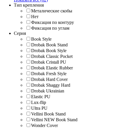
Тип крепления
Металические скобы
Нет
Фиксация по контуру
Фиксация по углам
Серия
Book Style
Drobak Book Stand
Drobak Book Style
Drobak Classic Pocket
Drobak Cristall PU
Drobak Elastic Rubber
Drobak Fresh Style
Drobak Hard Cover
Drobak Shaggy Hard
Drobak Ukrainian
Elastic PU
Lux-flip
Ultra PU
Vellini Book Stand
Vellini NEW Book Stand
Wonder Cover