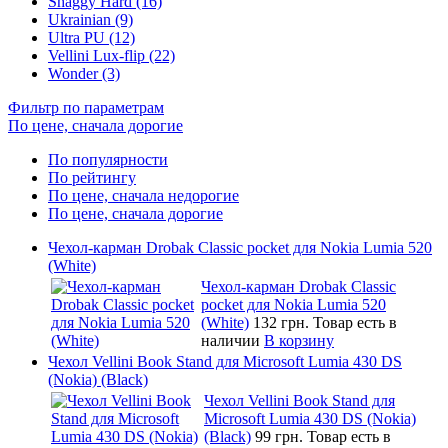
Shaggy Hard (16)
Ukrainian (9)
Ultra PU (12)
Vellini Lux-flip (22)
Wonder (3)
Фильтр по параметрам
По цене, сначала дорогие
По популярности
По рейтингу
По цене, сначала недорогие
По цене, сначала дорогие
Чехол-карман Drobak Classic pocket для Nokia Lumia 520
(White)
Чехол-карман Drobak Classic
pocket для Nokia Lumia 520
(White)
132 грн.
Товар есть в
наличии
В корзину
Чехол Vellini Book Stand для Microsoft Lumia 430 DS
(Nokia) (Black)
Чехол Vellini Book Stand для
Microsoft Lumia 430 DS (Nokia)
(Black)
99 грн.
Товар есть в