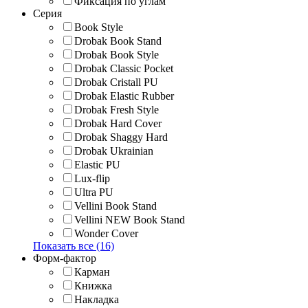
Фиксация по углам
Серия
Book Style
Drobak Book Stand
Drobak Book Style
Drobak Classic Pocket
Drobak Cristall PU
Drobak Elastic Rubber
Drobak Fresh Style
Drobak Hard Cover
Drobak Shaggy Hard
Drobak Ukrainian
Elastic PU
Lux-flip
Ultra PU
Vellini Book Stand
Vellini NEW Book Stand
Wonder Cover
Показать все (16)
Форм-фактор
Карман
Книжка
Накладка