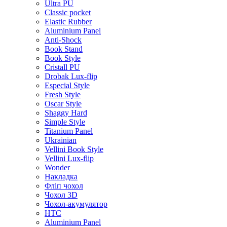
Ultra PU
Classic pocket
Elastic Rubber
Aluminium Panel
Anti-Shock
Book Stand
Book Style
Cristall PU
Drobak Lux-flip
Especial Style
Fresh Style
Oscar Style
Shaggy Hard
Simple Style
Titanium Panel
Ukrainian
Vellini Book Style
Vellini Lux-flip
Wonder
Накладка
Фліп чохол
Чохол 3D
Чохол-акумулятор
HTC
Aluminium Panel