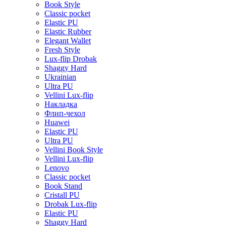
Book Style
Classic pocket
Elastic PU
Elastic Rubber
Elegant Wallet
Fresh Style
Lux-flip Drobak
Shaggy Hard
Ukrainian
Ultra PU
Vellini Lux-flip
Накладка
Флип-чехол
Huawei
Elastic PU
Ultra PU
Vellini Book Style
Vellini Lux-flip
Lenovo
Classic pocket
Book Stand
Cristall PU
Drobak Lux-flip
Elastic PU
Shaggy Hard