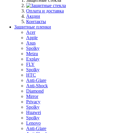
Защитные стекла
Оплата и доставка
Акции
Контакты
Защитные пленки
Acer
Apple
Asus
Spolky
Meizu
Explay
FLY
Spolky
HTC
Anti-Glare
Anti-Shock
Diamond
Mirror
Privacy
Spolky
Huawei
Spolky
Lenovo
Anti-Glare