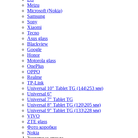
Meizu
Microsoft (Nokia)
Samsung
Sony
Xiaomi
Tecno
Asus glass
Blackview
Google
Honor
Motorola glass
OnePlus
OPPO
Realme
TP-Link
Universal 10" Tablet TG (144\253 мм)
Universal 6"
Universal 7" Tablet TG
Universal 8" Tablet TG (120\205 мм)
Universal 9" Tablet TG (133\228 мм)
VIVO
ZTE glass
Фото коробки
Nokia