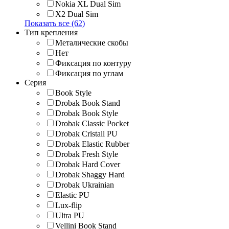
Nokia XL Dual Sim
X2 Dual Sim
Показать все (62)
Тип крепления
Металические скобы
Нет
Фиксация по контуру
Фиксация по углам
Серия
Book Style
Drobak Book Stand
Drobak Book Style
Drobak Classic Pocket
Drobak Cristall PU
Drobak Elastic Rubber
Drobak Fresh Style
Drobak Hard Cover
Drobak Shaggy Hard
Drobak Ukrainian
Elastic PU
Lux-flip
Ultra PU
Vellini Book Stand