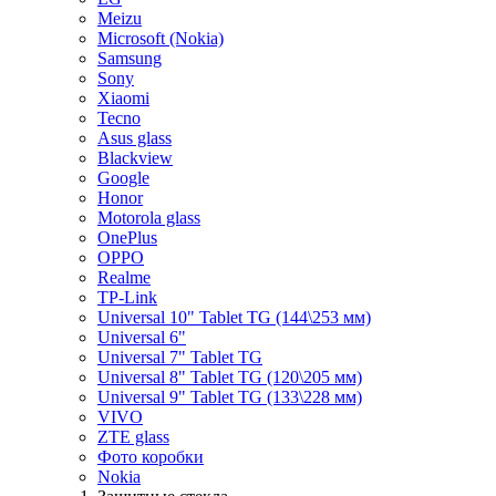
Meizu
Microsoft (Nokia)
Samsung
Sony
Xiaomi
Tecno
Asus glass
Blackview
Google
Honor
Motorola glass
OnePlus
OPPO
Realme
TP-Link
Universal 10" Tablet TG (144\253 мм)
Universal 6"
Universal 7" Tablet TG
Universal 8" Tablet TG (120\205 мм)
Universal 9" Tablet TG (133\228 мм)
VIVO
ZTE glass
Фото коробки
Nokia