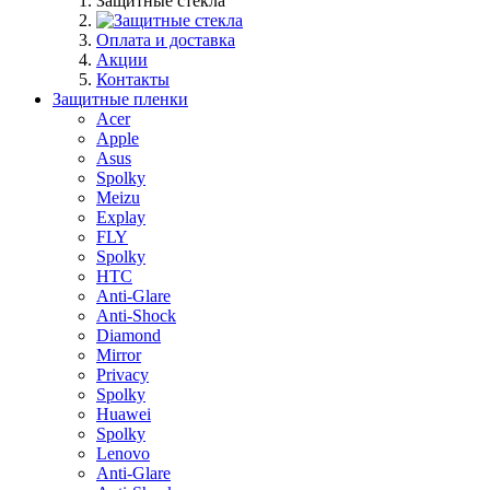
Защитные стекла
Оплата и доставка
Акции
Контакты
Защитные пленки
Acer
Apple
Asus
Spolky
Meizu
Explay
FLY
Spolky
HTC
Anti-Glare
Anti-Shock
Diamond
Mirror
Privacy
Spolky
Huawei
Spolky
Lenovo
Anti-Glare