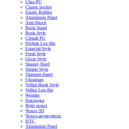
Ultra PU
Classic pocket
Elastic Rubber
Aluminium Panel
Anti-Shock
Book Stand
Book Style
Cristall PU
Drobak Lux-flip
Especial Style
Fresh Style
Oscar Style
Shaggy Hard
Simple Style
Titanium Panel
Ukrainian
Vellini Book Style
Vellini Lux-flip
Wonder
Накладка
Фліп чохол
Чохол 3D
Чохол-акумулятор
HTC
Aluminium Panel