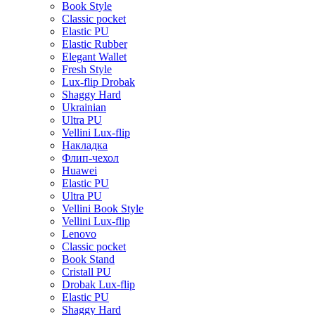
Book Style
Classic pocket
Elastic PU
Elastic Rubber
Elegant Wallet
Fresh Style
Lux-flip Drobak
Shaggy Hard
Ukrainian
Ultra PU
Vellini Lux-flip
Накладка
Флип-чехол
Huawei
Elastic PU
Ultra PU
Vellini Book Style
Vellini Lux-flip
Lenovo
Classic pocket
Book Stand
Cristall PU
Drobak Lux-flip
Elastic PU
Shaggy Hard