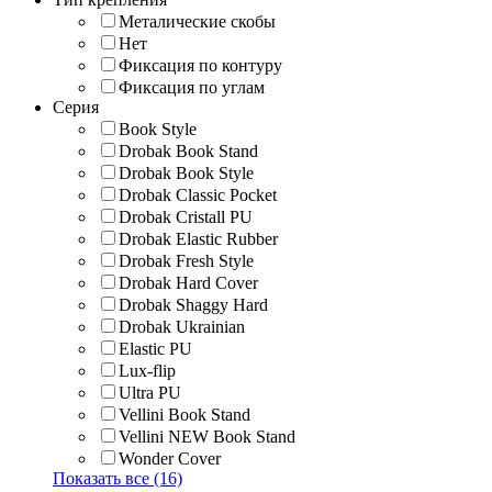
Металические скобы
Нет
Фиксация по контуру
Фиксация по углам
Серия
Book Style
Drobak Book Stand
Drobak Book Style
Drobak Classic Pocket
Drobak Cristall PU
Drobak Elastic Rubber
Drobak Fresh Style
Drobak Hard Cover
Drobak Shaggy Hard
Drobak Ukrainian
Elastic PU
Lux-flip
Ultra PU
Vellini Book Stand
Vellini NEW Book Stand
Wonder Cover
Показать все (16)