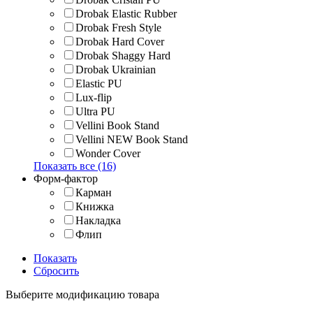
Drobak Elastic Rubber
Drobak Fresh Style
Drobak Hard Cover
Drobak Shaggy Hard
Drobak Ukrainian
Elastic PU
Lux-flip
Ultra PU
Vellini Book Stand
Vellini NEW Book Stand
Wonder Cover
Показать все (16)
Форм-фактор
Карман
Книжка
Накладка
Флип
Показать
Сбросить
Выберите модификацию товара