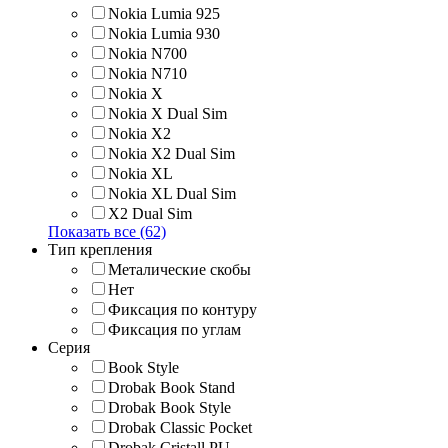
Nokia Lumia 925
Nokia Lumia 930
Nokia N700
Nokia N710
Nokia X
Nokia X Dual Sim
Nokia X2
Nokia X2 Dual Sim
Nokia XL
Nokia XL Dual Sim
X2 Dual Sim
Показать все (62)
Тип крепления
Металические скобы
Нет
Фиксация по контуру
Фиксация по углам
Серия
Book Style
Drobak Book Stand
Drobak Book Style
Drobak Classic Pocket
Drobak Cristall PU