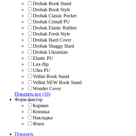
Drobak Book Stand
Drobak Book Style
Drobak Classic Pocket
Drobak Cristall PU
Drobak Elastic Rubber
Drobak Fresh Style
Drobak Hard Cover
Drobak Shaggy Hard
Drobak Ukrainian
Elastic PU
Lux-flip
Ultra PU
Vellini Book Stand
Vellini NEW Book Stand
Wonder Cover
Показать все (16)
Форм-фактор
Карман
Книжка
Накладка
Флип
Показать