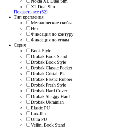
Nokia XL Dual Sim
X2 Dual Sim
Показать все (62)
Тип крепления
Металические скобы
Нет
Фиксация по контуру
Фиксация по углам
Серия
Book Style
Drobak Book Stand
Drobak Book Style
Drobak Classic Pocket
Drobak Cristall PU
Drobak Elastic Rubber
Drobak Fresh Style
Drobak Hard Cover
Drobak Shaggy Hard
Drobak Ukrainian
Elastic PU
Lux-flip
Ultra PU
Vellini Book Stand