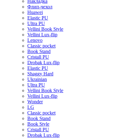
Накладка
Флип-чехол
Huawei
Elastic PU
Ultra PU
Vellini Book Style
Vellini Lux-flip
Lenovo
Classic pocket
Book Stand
Cristall PU
Drobak Lux-flip
Elastic PU
Shaggy Hard
Ukrainian
Ultra PU
Vellini Book Style
Vellini Lux-flip
Wonder
LG
Classic pocket
Book Stand
Book Style
Cristall PU
Drobak Lux-flip