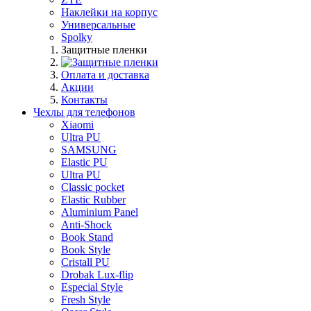
Наклейки на корпус
Универсальные
Spolky
Защитные пленки
Оплата и доставка
Акции
Контакты
Чехлы для телефонов
Xiaomi
Ultra PU
SAMSUNG
Elastic PU
Ultra PU
Classic pocket
Elastic Rubber
Aluminium Panel
Anti-Shock
Book Stand
Book Style
Cristall PU
Drobak Lux-flip
Especial Style
Fresh Style