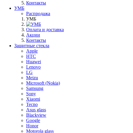
Контакты
УМБ
Распродажа
УМБ
Оплата и доставка
Акции
Контакты
Защитные стекла
Apple
HTC
Huawei
Lenovo
LG
Meizu
Microsoft (Nokia)
Samsung
Sony
Xiaomi
Tecno
Asus glass
Blackview
Google
Honor
Motorola glass