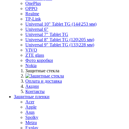
OnePlus
OPPO
Realme
TP-Link
Universal 10" Tablet TG (144\253 мм)
Universal 6"
Universal 7" Tablet TG
Universal 8" Tablet TG (120\205 мм)
Universal 9" Tablet TG (133\228 мм)
VIVO
ZTE glass
Фото коробки
Nokia
Защитные стекла
Оплата и доставка
Акции
Контакты
Защитные пленки
Acer
Apple
Asus
Spolky
Meizu
Explay