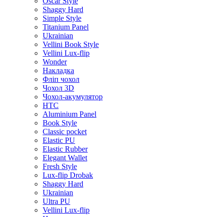
Oscar Style
Shaggy Hard
Simple Style
Titanium Panel
Ukrainian
Vellini Book Style
Vellini Lux-flip
Wonder
Накладка
Фліп чохол
Чохол 3D
Чохол-акумулятор
HTC
Aluminium Panel
Book Style
Classic pocket
Elastic PU
Elastic Rubber
Elegant Wallet
Fresh Style
Lux-flip Drobak
Shaggy Hard
Ukrainian
Ultra PU
Vellini Lux-flip