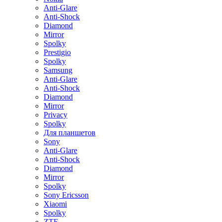
Anti-Glare
Anti-Shock
Diamond
Mirror
Spolky
Prestigio
Spolky
Samsung
Anti-Glare
Anti-Shock
Diamond
Mirror
Privacy
Spolky
Для планшетов
Sony
Anti-Glare
Anti-Shock
Diamond
Mirror
Spolky
Sony Ericsson
Xiaomi
Spolky
ZTE