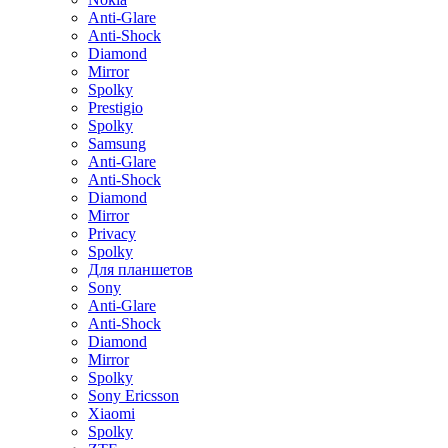
Anti-Glare
Anti-Shock
Diamond
Mirror
Spolky
Prestigio
Spolky
Samsung
Anti-Glare
Anti-Shock
Diamond
Mirror
Privacy
Spolky
Для планшетов
Sony
Anti-Glare
Anti-Shock
Diamond
Mirror
Spolky
Sony Ericsson
Xiaomi
Spolky