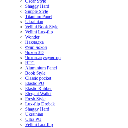
Oscar Style
Shaggy Hard
Simple Style
Titanium Panel
Ukrainian
Vellini Book Style
Vellini Lux-flip
Wonder
Накладка
Фліп чохол
Чохол 3D
Чохол-акумулятор
HTC
Aluminium Panel
Book Style
Classic pocket
Elastic PU
Elastic Rubber
Elegant Wallet
Fresh Style
Lux-flip Drobak
Shaggy Hard
Ukrainian
Ultra PU
Vellini Lux-flip