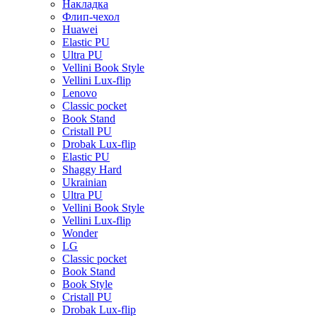
Накладка
Флип-чехол
Huawei
Elastic PU
Ultra PU
Vellini Book Style
Vellini Lux-flip
Lenovo
Classic pocket
Book Stand
Cristall PU
Drobak Lux-flip
Elastic PU
Shaggy Hard
Ukrainian
Ultra PU
Vellini Book Style
Vellini Lux-flip
Wonder
LG
Classic pocket
Book Stand
Book Style
Cristall PU
Drobak Lux-flip