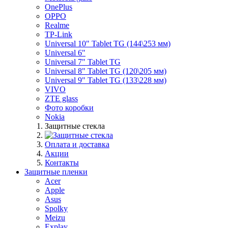
OnePlus
OPPO
Realme
TP-Link
Universal 10" Tablet TG (144\253 мм)
Universal 6"
Universal 7" Tablet TG
Universal 8" Tablet TG (120\205 мм)
Universal 9" Tablet TG (133\228 мм)
VIVO
ZTE glass
Фото коробки
Nokia
Защитные стекла
Оплата и доставка
Акции
Контакты
Защитные пленки
Acer
Apple
Asus
Spolky
Meizu
Explay