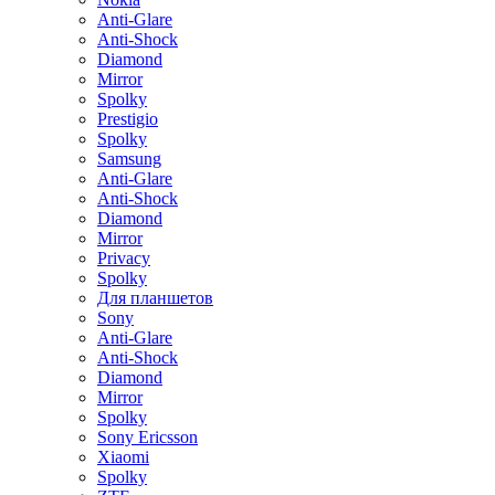
Anti-Glare
Anti-Shock
Diamond
Mirror
Spolky
Prestigio
Spolky
Samsung
Anti-Glare
Anti-Shock
Diamond
Mirror
Privacy
Spolky
Для планшетов
Sony
Anti-Glare
Anti-Shock
Diamond
Mirror
Spolky
Sony Ericsson
Xiaomi
Spolky