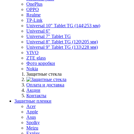
OnePlus
OPPO
Realme
TP-Link
Universal 10" Tablet TG (144\253 мм)
Universal 6"
Universal 7" Tablet TG
Universal 8" Tablet TG (120\205 мм)
Universal 9" Tablet TG (133\228 мм)
VIVO
ZTE glass
Фото коробки
Nokia
Защитные стекла
Оплата и доставка
Акции
Контакты
Защитные пленки
Acer
Apple
Asus
Spolky
Meizu
Explay