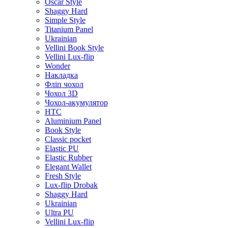
Oscar Style
Shaggy Hard
Simple Style
Titanium Panel
Ukrainian
Vellini Book Style
Vellini Lux-flip
Wonder
Накладка
Фліп чохол
Чохол 3D
Чохол-акумулятор
HTC
Aluminium Panel
Book Style
Classic pocket
Elastic PU
Elastic Rubber
Elegant Wallet
Fresh Style
Lux-flip Drobak
Shaggy Hard
Ukrainian
Ultra PU
Vellini Lux-flip