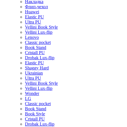
Накладка
Флип-чехол
Huawei
Elastic PU
Ultra PU
Vellini Book Style
Vellini Lux-flip
Lenovo
Classic pocket
Book Stand
Cristall PU
Drobak Lux-flip
Elastic PU
Shaggy Hard
Ukrainian
Ultra PU
Vellini Book Style
Vellini Lux-flip
Wonder
LG
Classic pocket
Book Stand
Book Style
Cristall PU
Drobak Lux-flip