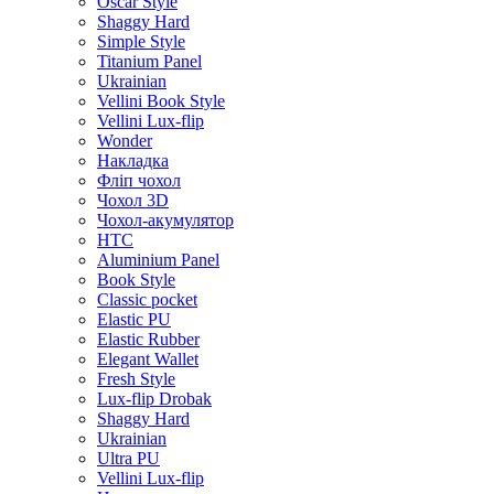
Oscar Style
Shaggy Hard
Simple Style
Titanium Panel
Ukrainian
Vellini Book Style
Vellini Lux-flip
Wonder
Накладка
Фліп чохол
Чохол 3D
Чохол-акумулятор
HTC
Aluminium Panel
Book Style
Classic pocket
Elastic PU
Elastic Rubber
Elegant Wallet
Fresh Style
Lux-flip Drobak
Shaggy Hard
Ukrainian
Ultra PU
Vellini Lux-flip