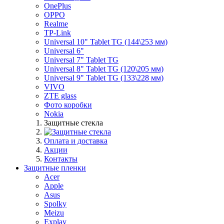
OnePlus
OPPO
Realme
TP-Link
Universal 10" Tablet TG (144\253 мм)
Universal 6"
Universal 7" Tablet TG
Universal 8" Tablet TG (120\205 мм)
Universal 9" Tablet TG (133\228 мм)
VIVO
ZTE glass
Фото коробки
Nokia
Защитные стекла
Оплата и доставка
Акции
Контакты
Защитные пленки
Acer
Apple
Asus
Spolky
Meizu
Explay