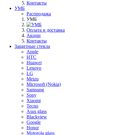
Контакты
УМБ
Распродажа
УМБ
Оплата и доставка
Акции
Контакты
Защитные стекла
Apple
HTC
Huawei
Lenovo
LG
Meizu
Microsoft (Nokia)
Samsung
Sony
Xiaomi
Tecno
Asus glass
Blackview
Google
Honor
Motorola glass