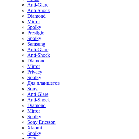
Anti-Glare
Anti-Shock
Diamond
Mirror
Spolky
Prestigio
Spolky
Samsung
Anti-Glare
Anti-Shock
Diamond
Mirror
Privacy
Spolky
Для планшетов
Sony
Anti-Glare
Anti-Shock
Diamond
Mirror
Spolky
Sony Ericsson
Xiaomi
Spolky
ZTE