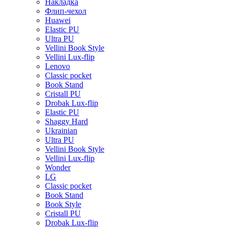
Накладка
Флип-чехол
Huawei
Elastic PU
Ultra PU
Vellini Book Style
Vellini Lux-flip
Lenovo
Classic pocket
Book Stand
Cristall PU
Drobak Lux-flip
Elastic PU
Shaggy Hard
Ukrainian
Ultra PU
Vellini Book Style
Vellini Lux-flip
Wonder
LG
Classic pocket
Book Stand
Book Style
Cristall PU
Drobak Lux-flip