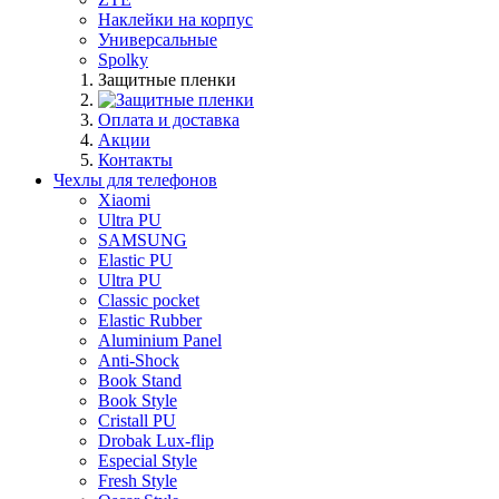
Наклейки на корпус
Универсальные
Spolky
Защитные пленки
Оплата и доставка
Акции
Контакты
Чехлы для телефонов
Xiaomi
Ultra PU
SAMSUNG
Elastic PU
Ultra PU
Classic pocket
Elastic Rubber
Aluminium Panel
Anti-Shock
Book Stand
Book Style
Cristall PU
Drobak Lux-flip
Especial Style
Fresh Style