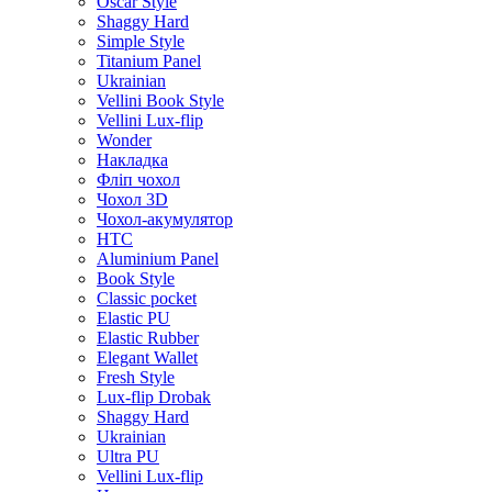
Oscar Style
Shaggy Hard
Simple Style
Titanium Panel
Ukrainian
Vellini Book Style
Vellini Lux-flip
Wonder
Накладка
Фліп чохол
Чохол 3D
Чохол-акумулятор
HTC
Aluminium Panel
Book Style
Classic pocket
Elastic PU
Elastic Rubber
Elegant Wallet
Fresh Style
Lux-flip Drobak
Shaggy Hard
Ukrainian
Ultra PU
Vellini Lux-flip