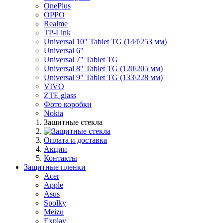
OnePlus
OPPO
Realme
TP-Link
Universal 10" Tablet TG (144\253 мм)
Universal 6"
Universal 7" Tablet TG
Universal 8" Tablet TG (120\205 мм)
Universal 9" Tablet TG (133\228 мм)
VIVO
ZTE glass
Фото коробки
Nokia
Защитные стекла
Оплата и доставка
Акции
Контакты
Защитные пленки
Acer
Apple
Asus
Spolky
Meizu
Explay