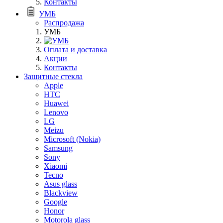
Контакты
УМБ
Распродажа
УМБ
Оплата и доставка
Акции
Контакты
Защитные стекла
Apple
HTC
Huawei
Lenovo
LG
Meizu
Microsoft (Nokia)
Samsung
Sony
Xiaomi
Tecno
Asus glass
Blackview
Google
Honor
Motorola glass