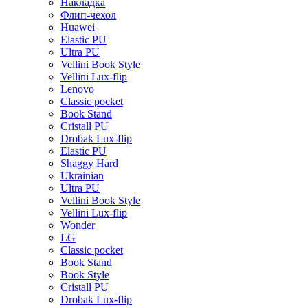
Накладка
Флип-чехол
Huawei
Elastic PU
Ultra PU
Vellini Book Style
Vellini Lux-flip
Lenovo
Classic pocket
Book Stand
Cristall PU
Drobak Lux-flip
Elastic PU
Shaggy Hard
Ukrainian
Ultra PU
Vellini Book Style
Vellini Lux-flip
Wonder
LG
Classic pocket
Book Stand
Book Style
Cristall PU
Drobak Lux-flip