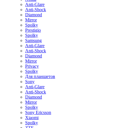
Anti-Glare
Anti-Shock
Diamond
Mirror
Spolky
Prestigio
Spolky
Samsung
Anti-Glare
Anti-Shock
Diamond
Mirror
Privacy
Spolky
Для планшетов
Sony
Anti-Glare
Anti-Shock
Diamond
Mirror
Spolky
Sony Ericsson
Xiaomi
Spolky
ZTE