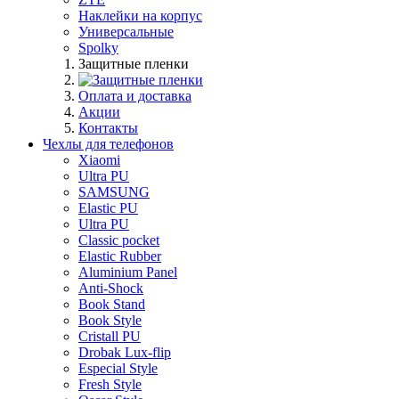
Наклейки на корпус
Универсальные
Spolky
Защитные пленки
Оплата и доставка
Акции
Контакты
Чехлы для телефонов
Xiaomi
Ultra PU
SAMSUNG
Elastic PU
Ultra PU
Classic pocket
Elastic Rubber
Aluminium Panel
Anti-Shock
Book Stand
Book Style
Cristall PU
Drobak Lux-flip
Especial Style
Fresh Style