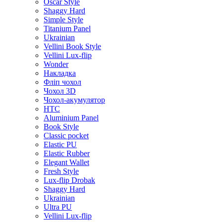
Oscar Style
Shaggy Hard
Simple Style
Titanium Panel
Ukrainian
Vellini Book Style
Vellini Lux-flip
Wonder
Накладка
Фліп чохол
Чохол 3D
Чохол-акумулятор
HTC
Aluminium Panel
Book Style
Classic pocket
Elastic PU
Elastic Rubber
Elegant Wallet
Fresh Style
Lux-flip Drobak
Shaggy Hard
Ukrainian
Ultra PU
Vellini Lux-flip