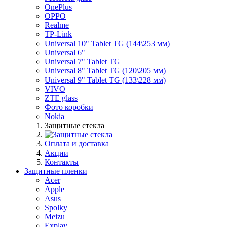
OnePlus
OPPO
Realme
TP-Link
Universal 10" Tablet TG (144\253 мм)
Universal 6"
Universal 7" Tablet TG
Universal 8" Tablet TG (120\205 мм)
Universal 9" Tablet TG (133\228 мм)
VIVO
ZTE glass
Фото коробки
Nokia
Защитные стекла
Оплата и доставка
Акции
Контакты
Защитные пленки
Acer
Apple
Asus
Spolky
Meizu
Explay