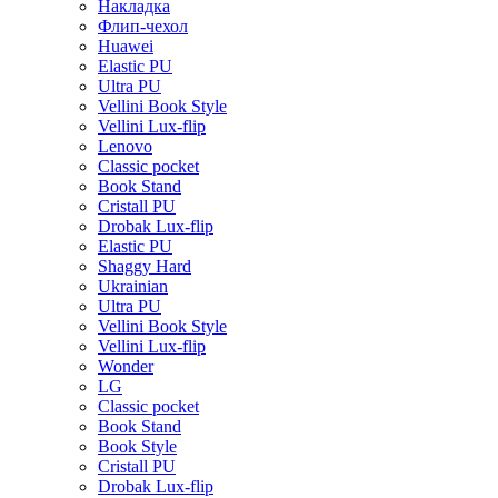
Накладка
Флип-чехол
Huawei
Elastic PU
Ultra PU
Vellini Book Style
Vellini Lux-flip
Lenovo
Classic pocket
Book Stand
Cristall PU
Drobak Lux-flip
Elastic PU
Shaggy Hard
Ukrainian
Ultra PU
Vellini Book Style
Vellini Lux-flip
Wonder
LG
Classic pocket
Book Stand
Book Style
Cristall PU
Drobak Lux-flip