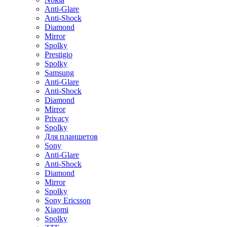
Anti-Glare
Anti-Shock
Diamond
Mirror
Spolky
Prestigio
Spolky
Samsung
Anti-Glare
Anti-Shock
Diamond
Mirror
Privacy
Spolky
Для планшетов
Sony
Anti-Glare
Anti-Shock
Diamond
Mirror
Spolky
Sony Ericsson
Xiaomi
Spolky