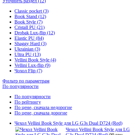
Уточнить раздел (12)
Classic pocket (3)
Book Stand (12)
Book Style (7)
Cristall PU (21)
Drobak Lux-flip (12)
Elastic PU (84)
Shaggy Hard (3)
Ukrainian (3)
Ultra PU (13)
Vellini Book Style (4)
Vellini Lux-flip (9)
Чохол Flip (7)
Фильтр по параметрам
По популярности
По популярности
По рейтингу
По цене, сначала недорогие
По цене, сначала дорогие
Чехол Vellini Book Style для LG G3s Dual D724 (Red)
Чехол Vellini Book Style для LG
G3s Dual D724 (Red)
99 грн.