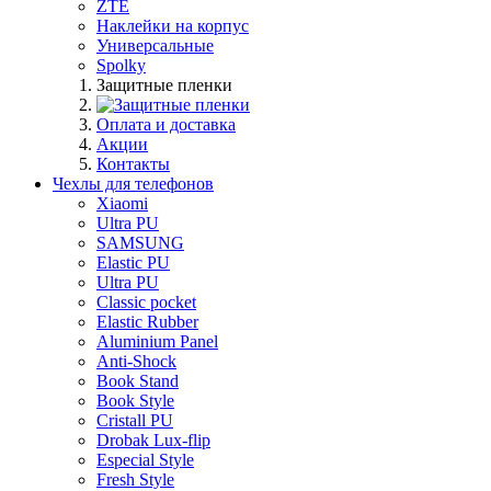
ZTE
Наклейки на корпус
Универсальные
Spolky
Защитные пленки
Оплата и доставка
Акции
Контакты
Чехлы для телефонов
Xiaomi
Ultra PU
SAMSUNG
Elastic PU
Ultra PU
Classic pocket
Elastic Rubber
Aluminium Panel
Anti-Shock
Book Stand
Book Style
Cristall PU
Drobak Lux-flip
Especial Style
Fresh Style