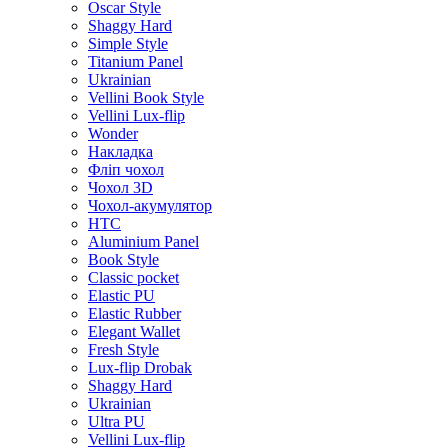
Oscar Style
Shaggy Hard
Simple Style
Titanium Panel
Ukrainian
Vellini Book Style
Vellini Lux-flip
Wonder
Накладка
Фліп чохол
Чохол 3D
Чохол-акумулятор
HTC
Aluminium Panel
Book Style
Classic pocket
Elastic PU
Elastic Rubber
Elegant Wallet
Fresh Style
Lux-flip Drobak
Shaggy Hard
Ukrainian
Ultra PU
Vellini Lux-flip