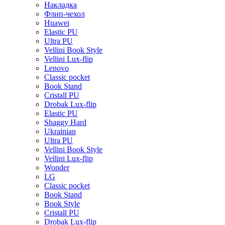
Накладка
Флип-чехол
Huawei
Elastic PU
Ultra PU
Vellini Book Style
Vellini Lux-flip
Lenovo
Classic pocket
Book Stand
Cristall PU
Drobak Lux-flip
Elastic PU
Shaggy Hard
Ukrainian
Ultra PU
Vellini Book Style
Vellini Lux-flip
Wonder
LG
Classic pocket
Book Stand
Book Style
Cristall PU
Drobak Lux-flip