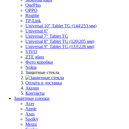
OnePlus
OPPO
Realme
TP-Link
Universal 10" Tablet TG (144\253 мм)
Universal 6"
Universal 7" Tablet TG
Universal 8" Tablet TG (120\205 мм)
Universal 9" Tablet TG (133\228 мм)
VIVO
ZTE glass
Фото коробки
Nokia
Защитные стекла
Оплата и доставка
Акции
Контакты
Защитные пленки
Acer
Apple
Asus
Spolky
Meizu