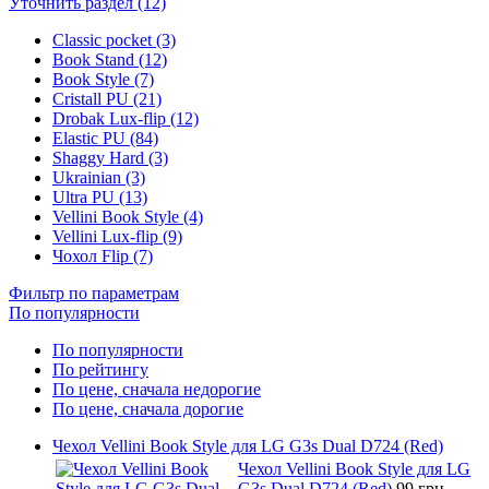
Уточнить раздел (12)
Classic pocket (3)
Book Stand (12)
Book Style (7)
Cristall PU (21)
Drobak Lux-flip (12)
Elastic PU (84)
Shaggy Hard (3)
Ukrainian (3)
Ultra PU (13)
Vellini Book Style (4)
Vellini Lux-flip (9)
Чохол Flip (7)
Фильтр по параметрам
По популярности
По популярности
По рейтингу
По цене, сначала недорогие
По цене, сначала дорогие
Чехол Vellini Book Style для LG G3s Dual D724 (Red)
Чехол Vellini Book Style для LG
G3s Dual D724 (Red)
99 грн.