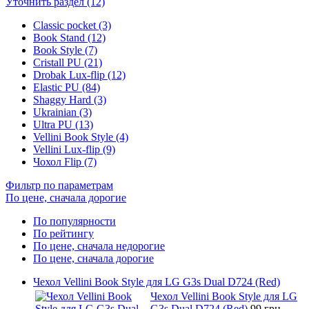
Уточнить раздел (12)
Classic pocket (3)
Book Stand (12)
Book Style (7)
Cristall PU (21)
Drobak Lux-flip (12)
Elastic PU (84)
Shaggy Hard (3)
Ukrainian (3)
Ultra PU (13)
Vellini Book Style (4)
Vellini Lux-flip (9)
Чохол Flip (7)
Фильтр по параметрам
По цене, сначала дорогие
По популярности
По рейтингу
По цене, сначала недорогие
По цене, сначала дорогие
Чехол Vellini Book Style для LG G3s Dual D724 (Red)
Чехол Vellini Book Style для LG
G3s Dual D724 (Red)
99 грн.