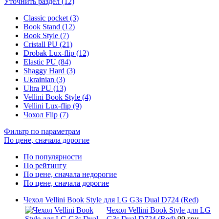
Уточнить раздел (12)
Classic pocket (3)
Book Stand (12)
Book Style (7)
Cristall PU (21)
Drobak Lux-flip (12)
Elastic PU (84)
Shaggy Hard (3)
Ukrainian (3)
Ultra PU (13)
Vellini Book Style (4)
Vellini Lux-flip (9)
Чохол Flip (7)
Фильтр по параметрам
По цене, сначала дорогие
По популярности
По рейтингу
По цене, сначала недорогие
По цене, сначала дорогие
Чехол Vellini Book Style для LG G3s Dual D724 (Red)
Чехол Vellini Book Style для LG
G3s Dual D724 (Red)
99 грн.