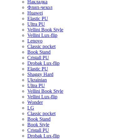
Накладка
Флип-чехол
Huawei
Elastic PU
Ultra PU
Vellini Book Style
Vellini Lux-flip
Lenovo
Classic pocket
Book Stand
Cristall PU
Drobak Lux-flip
Elastic PU
Shaggy Hard
Ukrainian
Ultra PU
Vellini Book Style
Vellini Lux-flip
Wonder
LG
Classic pocket
Book Stand
Book Style
Cristall PU
Drobak Lux-flip