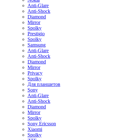
Anti-Glare
Anti-Shock
Diamond
Mirror
Spolky
Prestigio
Spolky
Samsung
Anti-Glare
Anti-Shock
Diamond
Mirror
Privacy
Spolky
Для планшетов
Sony
Anti-Glare
Anti-Shock
Diamond
Mirror
Spolky
Sony Ericsson
Xiaomi
Spolky