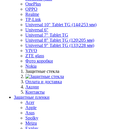
OnePlus
OPPO
Realme
TP-Link
Universal 10" Tablet TG (144\253 мм)
Universal 6"
Universal 7" Tablet TG
Universal 8" Tablet TG (120\205 мм)
Universal 9" Tablet TG (133\228 мм)
VIVO
ZTE glass
Фото коробки
Nokia
Защитные стекла
Оплата и доставка
Акции
Контакты
Защитные пленки
Acer
Apple
Asus
Spolky
Meizu
Explay