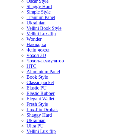
Oscar Style
Shaggy Hard
Simple Style
Titanium Panel
Ukrainian
Vellini Book Style
Vellini Lux-flip
Wonder
Накладка
Фліп чохол
Чохол 3D
Чохол-акумулятор
HTC
Aluminium Panel
Book Style
Classic pocket
Elastic PU
Elastic Rubber
Elegant Wallet
Fresh Style
Lux-flip Drobak
Shaggy Hard
Ukrainian
Ultra PU
Vellini Lux-flip