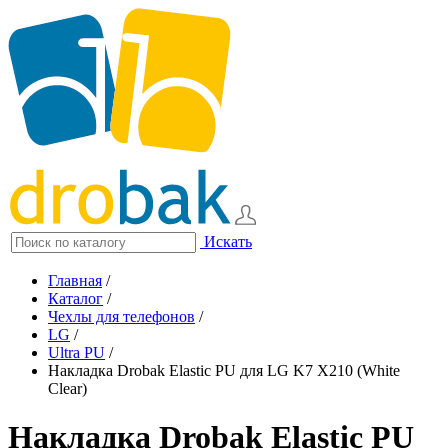
Искать
Главная
/
Каталог
/
Чехлы для телефонов
/
LG
/
Ultra PU
/
Накладка Drobak Elastic PU для LG K7 X210 (White
Clear)
Накладка Drobak Elastic PU