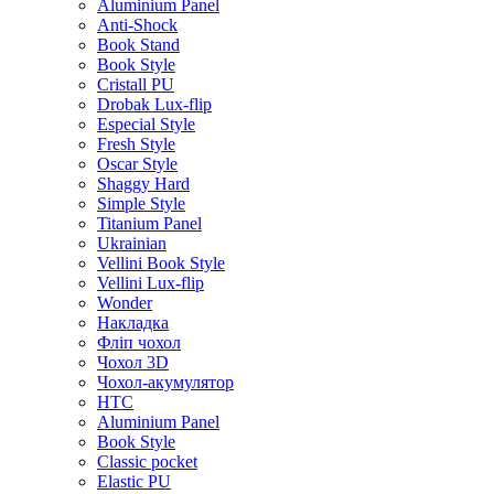
Aluminium Panel
Anti-Shock
Book Stand
Book Style
Cristall PU
Drobak Lux-flip
Especial Style
Fresh Style
Oscar Style
Shaggy Hard
Simple Style
Titanium Panel
Ukrainian
Vellini Book Style
Vellini Lux-flip
Wonder
Накладка
Фліп чохол
Чохол 3D
Чохол-акумулятор
HTC
Aluminium Panel
Book Style
Classic pocket
Elastic PU