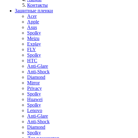
Контакты
Защитные пленки
Acer
Apple
Asus
Spolky
Meizu
Explay
FLY
Spolky
HTC
Anti-Glare
Anti-Shock
Diamond
Mirror
Privacy
Spolky
Huawei
Spolky
Lenovo
Anti-Glare
Anti-Shock
Diamond
Spolky