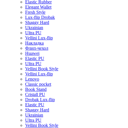
Elastic Rubber
Elegant Wallet
Fresh Style
Lux-flip Drobak
Shaggy Hard
Ukrainian
Ultra PU
Vellini Lux-flip
Накладка
Флип-чехол
Huawei
Elastic PU
Ultra PU
Vellini Book Style
Vellini Lux-flip
Lenovo
Classic pocket
Book Stand
Cristall PU
Drobak Lux-flip
Elastic PU
Shaggy Hard
Ukrainian
Ultra PU
Vellini Book Style