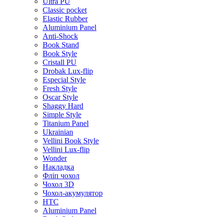
Ultra PU
Classic pocket
Elastic Rubber
Aluminium Panel
Anti-Shock
Book Stand
Book Style
Cristall PU
Drobak Lux-flip
Especial Style
Fresh Style
Oscar Style
Shaggy Hard
Simple Style
Titanium Panel
Ukrainian
Vellini Book Style
Vellini Lux-flip
Wonder
Накладка
Фліп чохол
Чохол 3D
Чохол-акумулятор
HTC
Aluminium Panel