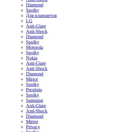
Diamond
Spolky
Для планшетов
LG
Anti-Glare
Anti-Shock
Diamond
Spolky
Motorola
Spolky
Nokia
Anti-Glare
Anti-Shock
Diamond
Mirror
Spolky
Prestigio
Spolky
Samsung
Anti-Glare
Anti-Shock
Diamond
Mirror
Privacy