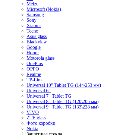
Meizu
Microsoft (Nokia)
Samsung
Sony
Xiaomi
Tecno
Asus glass
Blackview
Google
Honor
Motorola glass
OnePlus
OPPO
Realme
TP-Link
Universal 10" Tablet TG (144\253 мм)
Universal 6"
Universal 7" Tablet TG
Universal 8" Tablet TG (120\205 мм)
Universal 9" Tablet TG (133\228 мм)
VIVO
ZTE glass
Фото коробки
Nokia
Защитные стекла