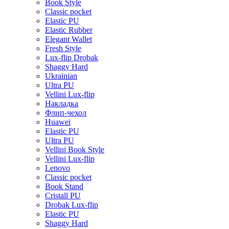
Book Style
Classic pocket
Elastic PU
Elastic Rubber
Elegant Wallet
Fresh Style
Lux-flip Drobak
Shaggy Hard
Ukrainian
Ultra PU
Vellini Lux-flip
Накладка
Флип-чехол
Huawei
Elastic PU
Ultra PU
Vellini Book Style
Vellini Lux-flip
Lenovo
Classic pocket
Book Stand
Cristall PU
Drobak Lux-flip
Elastic PU
Shaggy Hard