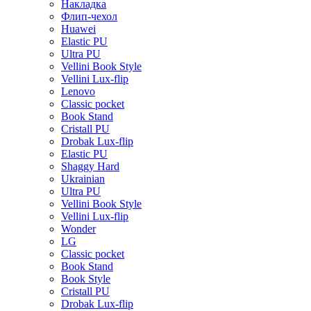
Накладка
Флип-чехол
Huawei
Elastic PU
Ultra PU
Vellini Book Style
Vellini Lux-flip
Lenovo
Classic pocket
Book Stand
Cristall PU
Drobak Lux-flip
Elastic PU
Shaggy Hard
Ukrainian
Ultra PU
Vellini Book Style
Vellini Lux-flip
Wonder
LG
Classic pocket
Book Stand
Book Style
Cristall PU
Drobak Lux-flip