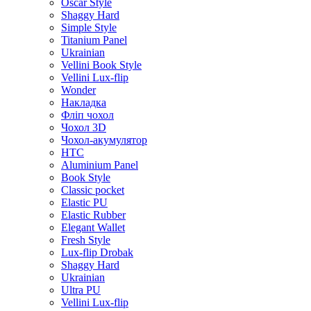
Oscar Style
Shaggy Hard
Simple Style
Titanium Panel
Ukrainian
Vellini Book Style
Vellini Lux-flip
Wonder
Накладка
Фліп чохол
Чохол 3D
Чохол-акумулятор
HTC
Aluminium Panel
Book Style
Classic pocket
Elastic PU
Elastic Rubber
Elegant Wallet
Fresh Style
Lux-flip Drobak
Shaggy Hard
Ukrainian
Ultra PU
Vellini Lux-flip