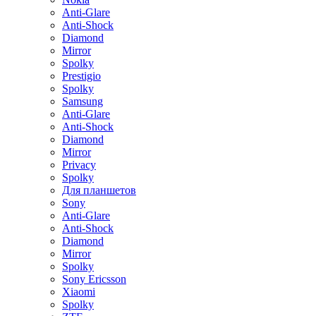
Anti-Glare
Anti-Shock
Diamond
Mirror
Spolky
Prestigio
Spolky
Samsung
Anti-Glare
Anti-Shock
Diamond
Mirror
Privacy
Spolky
Для планшетов
Sony
Anti-Glare
Anti-Shock
Diamond
Mirror
Spolky
Sony Ericsson
Xiaomi
Spolky