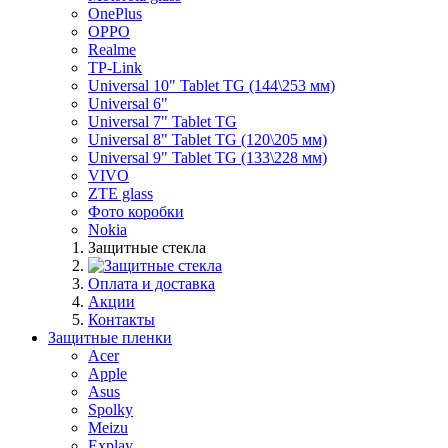
OnePlus
OPPO
Realme
TP-Link
Universal 10" Tablet TG (144\253 мм)
Universal 6"
Universal 7" Tablet TG
Universal 8" Tablet TG (120\205 мм)
Universal 9" Tablet TG (133\228 мм)
VIVO
ZTE glass
Фото коробки
Nokia
Защитные стекла
Оплата и доставка
Акции
Контакты
Защитные пленки
Acer
Apple
Asus
Spolky
Meizu
Explay