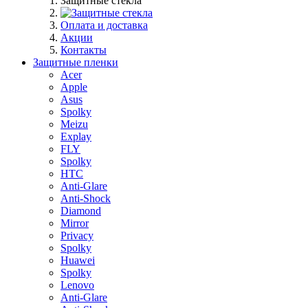
Защитные стекла
Оплата и доставка
Акции
Контакты
Защитные пленки
Acer
Apple
Asus
Spolky
Meizu
Explay
FLY
Spolky
HTC
Anti-Glare
Anti-Shock
Diamond
Mirror
Privacy
Spolky
Huawei
Spolky
Lenovo
Anti-Glare