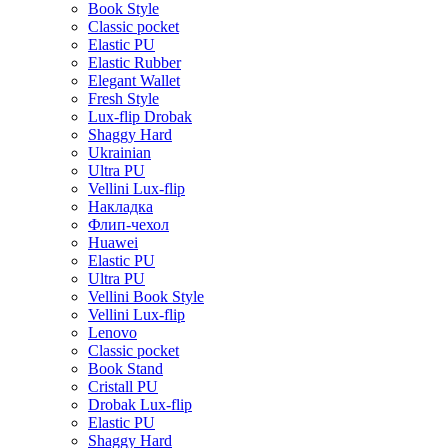
Book Style
Classic pocket
Elastic PU
Elastic Rubber
Elegant Wallet
Fresh Style
Lux-flip Drobak
Shaggy Hard
Ukrainian
Ultra PU
Vellini Lux-flip
Накладка
Флип-чехол
Huawei
Elastic PU
Ultra PU
Vellini Book Style
Vellini Lux-flip
Lenovo
Classic pocket
Book Stand
Cristall PU
Drobak Lux-flip
Elastic PU
Shaggy Hard