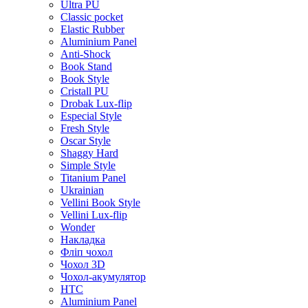
Ultra PU
Classic pocket
Elastic Rubber
Aluminium Panel
Anti-Shock
Book Stand
Book Style
Cristall PU
Drobak Lux-flip
Especial Style
Fresh Style
Oscar Style
Shaggy Hard
Simple Style
Titanium Panel
Ukrainian
Vellini Book Style
Vellini Lux-flip
Wonder
Накладка
Фліп чохол
Чохол 3D
Чохол-акумулятор
HTC
Aluminium Panel