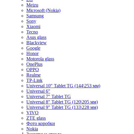
Meizu
Microsoft (Nokia)
Samsung
Sony
Xiaomi
Tecno
Asus glass
Blackview
Google
Honor
Motorola glass
OnePlus
OPPO
Realme
TP-Link
Universal 10" Tablet TG (144\253 мм)
Universal 6"
Universal 7" Tablet TG
Universal 8" Tablet TG (120\205 мм)
Universal 9" Tablet TG (133\228 мм)
VIVO
ZTE glass
Фото коробки
Nokia