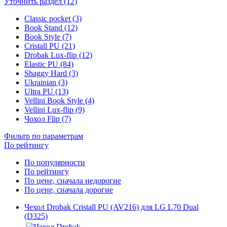
Уточнить раздел (12)
Classic pocket (3)
Book Stand (12)
Book Style (7)
Cristall PU (21)
Drobak Lux-flip (12)
Elastic PU (84)
Shaggy Hard (3)
Ukrainian (3)
Ultra PU (13)
Vellini Book Style (4)
Vellini Lux-flip (9)
Чохол Flip (7)
Фильтр по параметрам
По рейтингу
По популярности
По рейтингу
По цене, сначала недорогие
По цене, сначала дорогие
Чехол Drobak Cristall PU (AV216) для LG L70 Dual
(D325)