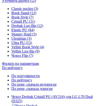
Уточнить раздел (12)
Classic pocket (3)
Book Stand (12)
Book Style (7)
Cristall PU (21)
Drobak Lux-flip (12)
Elastic PU (84)
Shaggy Hard (3)
Ukrainian (3)
Ultra PU (13)
Vellini Book Style (4)
Vellini Lux-flip (9)
Чохол Flip (7)
Фильтр по параметрам
По рейтингу
По популярности
По рейтингу
По цене, сначала недорогие
По цене, сначала дорогие
Чехол Drobak Cristall PU (AV216) для LG L70 Dual
(D325)