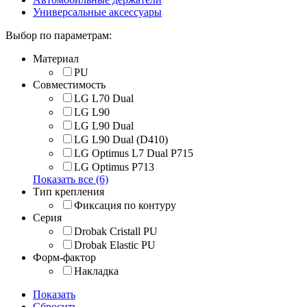
Универсальные аксессуары
Выбор по параметрам:
Материал
PU
Совместимость
LG L70 Dual
LG L90
LG L90 Dual
LG L90 Dual (D410)
LG Optimus L7 Dual P715
LG Optimus P713
Показать все (6)
Тип крепления
Фиксация по контуру
Серия
Drobak Cristall PU
Drobak Elastic PU
Форм-фактор
Накладка
Показать
Сбросить